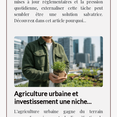
mises à jour réglementaires et la pression
quotidienne, externaliser cette tâche peut
sembler être une solution salvatrice.
Découvrez dans cet article pourquoi...
Agriculture urbaine et
investissement une niche
prometteuse pour diversifier
L'agriculture urbaine gagne du terrain
son portefeuille