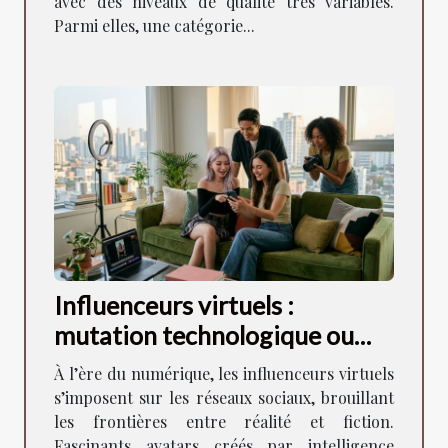
avec des niveaux de qualité très variables.
Parmi elles, une catégorie...
Influenceurs virtuels :
mutation technologique ou
miroir des tendances lifestyle
À l’ère du numérique, les influenceurs virtuels
?
s’imposent sur les réseaux sociaux, brouillant
les frontières entre réalité et fiction.
Fascinants avatars créés par intelligence