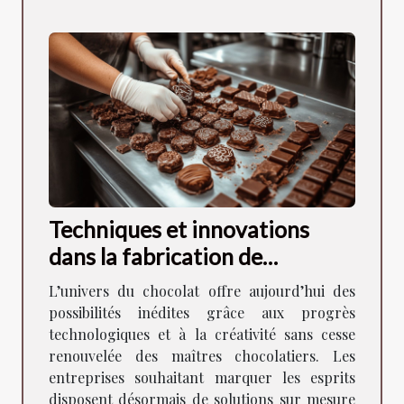
Techniques et innovations
dans la fabrication de
chocolats personnalisés pour
L’univers du chocolat offre aujourd’hui des
les sociétés
possibilités inédites grâce aux progrès
technologiques et à la créativité sans cesse
renouvelée des maîtres chocolatiers. Les
entreprises souhaitant marquer les esprits
disposent désormais de solutions sur mesure