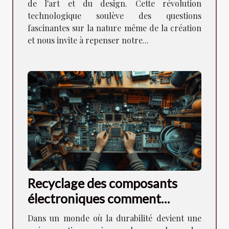
de l'art et du design. Cette révolution
technologique soulève des questions
fascinantes sur la nature même de la création
et nous invite à repenser notre...
Recyclage des composants
électroniques comment
participer à l'économie
Dans un monde où la durabilité devient une