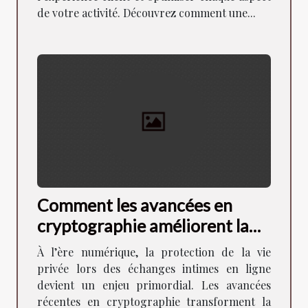
de votre activité. Découvrez comment une...
Comment les avancées en
cryptographie améliorent la
sécurité des échanges intimes
À l’ère numérique, la protection de la vie
?
privée lors des échanges intimes en ligne
devient un enjeu primordial. Les avancées
récentes en cryptographie transforment la