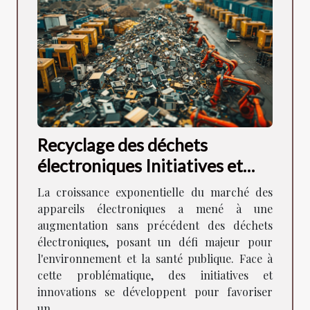
Recyclage des déchets
électroniques Initiatives et
innovations pour un avenir
La croissance exponentielle du marché des
durable
appareils électroniques a mené à une
augmentation sans précédent des déchets
électroniques, posant un défi majeur pour
l'environnement et la santé publique. Face à
cette problématique, des initiatives et
innovations se développent pour favoriser
un...