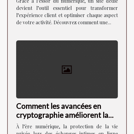
Grâce à l’essor du numérique, un site dédié
devient l’outil essentiel pour transformer
l’expérience client et optimiser chaque aspect
de votre activité. Découvrez comment une...
Comment les avancées en
cryptographie améliorent la
sécurité des échanges intimes
À l’ère numérique, la protection de la vie
?
privée lors des échanges intimes en ligne