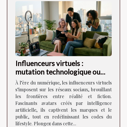
Influenceurs virtuels :
mutation technologique ou
miroir des tendances lifestyle
À l’ère du numérique, les influenceurs virtuels
?
s’imposent sur les réseaux sociaux, brouillant
les frontières entre réalité et fiction.
Fascinants avatars créés par intelligence
artificielle, ils captivent les marques et le
public, tout en redéfinissant les codes du
lifestyle. Plongez dans cette...