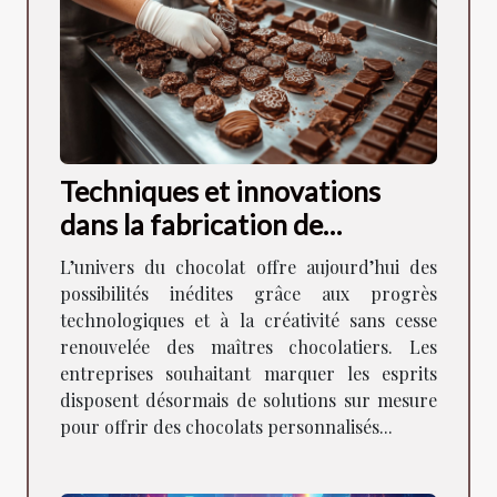
Techniques et innovations
dans la fabrication de
chocolats personnalisés pour
L’univers du chocolat offre aujourd’hui des
les sociétés
possibilités inédites grâce aux progrès
technologiques et à la créativité sans cesse
renouvelée des maîtres chocolatiers. Les
entreprises souhaitant marquer les esprits
disposent désormais de solutions sur mesure
pour offrir des chocolats personnalisés...