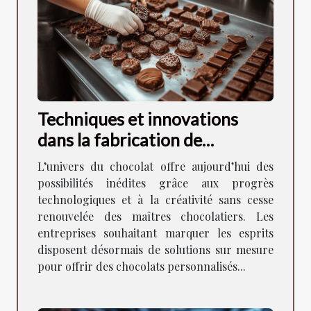
Techniques et innovations
dans la fabrication de
chocolats personnalisés pour
L’univers du chocolat offre aujourd’hui des
les sociétés
possibilités inédites grâce aux progrès
technologiques et à la créativité sans cesse
renouvelée des maîtres chocolatiers. Les
entreprises souhaitant marquer les esprits
disposent désormais de solutions sur mesure
pour offrir des chocolats personnalisés...