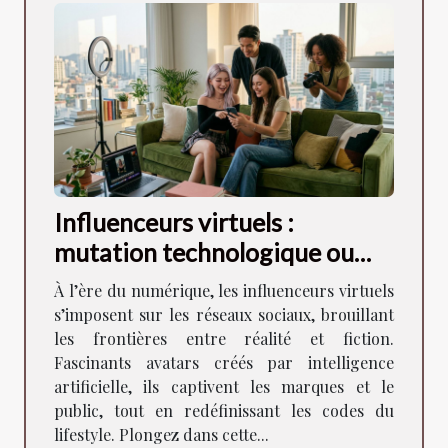
Influenceurs virtuels :
mutation technologique ou
miroir des tendances lifestyle
À l’ère du numérique, les influenceurs virtuels
?
s’imposent sur les réseaux sociaux, brouillant
les frontières entre réalité et fiction.
Fascinants avatars créés par intelligence
artificielle, ils captivent les marques et le
public, tout en redéfinissant les codes du
lifestyle. Plongez dans cette...