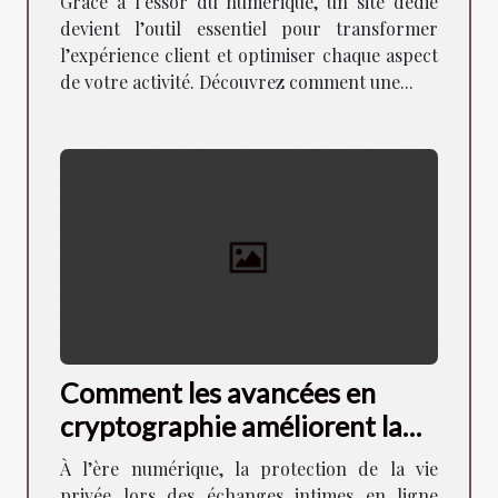
Grâce à l’essor du numérique, un site dédié
devient l’outil essentiel pour transformer
l’expérience client et optimiser chaque aspect
de votre activité. Découvrez comment une...
Comment les avancées en
cryptographie améliorent la
sécurité des échanges intimes
À l’ère numérique, la protection de la vie
?
privée lors des échanges intimes en ligne