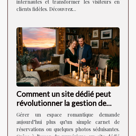
internautes et transformer les visiteurs en
clients fidèles. Découvrez...
Comment un site dédié peut
révolutionner la gestion de
votre espace romantique ?
Gérer un espace romantique demande
aujourd’hui plus qu’un simple carnet de
réservations ou quelques photos séduisantes.