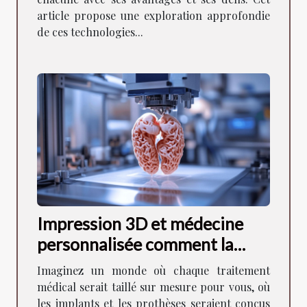
article propose une exploration approfondie
de ces technologies...
Impression 3D et médecine
personnalisée comment la
technologie révolutionne les
Imaginez un monde où chaque traitement
soins de santé
médical serait taillé sur mesure pour vous, où
les implants et les prothèses seraient conçus