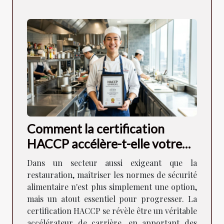
Comment la certification
HACCP accélère-t-elle votre
carrière en restauration ?
Dans un secteur aussi exigeant que la
restauration, maîtriser les normes de sécurité
alimentaire n'est plus simplement une option,
mais un atout essentiel pour progresser. La
certification HACCP se révèle être un véritable
accélérateur de carrière, en apportant des