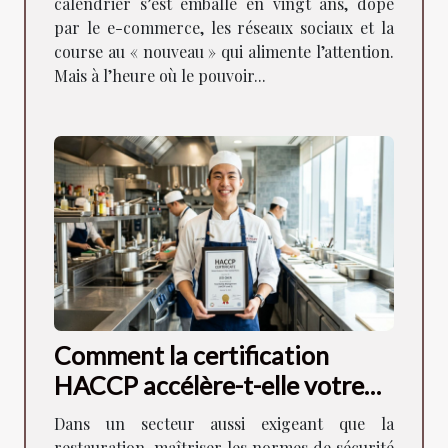
calendrier s’est emballé en vingt ans, dopé
par le e-commerce, les réseaux sociaux et la
course au « nouveau » qui alimente l’attention.
Mais à l’heure où le pouvoir...
Comment la certification
HACCP accélère-t-elle votre
carrière en restauration ?
Dans un secteur aussi exigeant que la
restauration, maîtriser les normes de sécurité