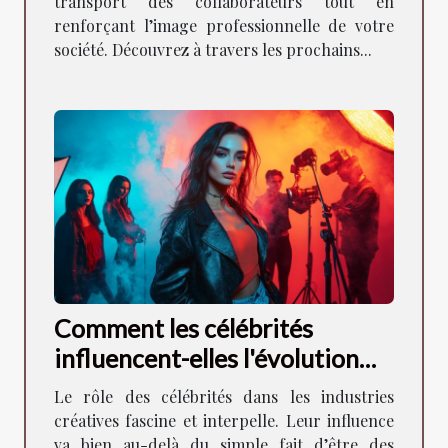
transport des collaborateurs tout en
renforçant l’image professionnelle de votre
société. Découvrez à travers les prochains...
Comment les célébrités
influencent-elles l'évolution
des industries créatives ?
Le rôle des célébrités dans les industries
créatives fascine et interpelle. Leur influence
va bien au-delà du simple fait d’être des