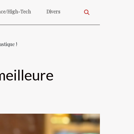
nce/High-Tech
Divers
astique !
 meilleure