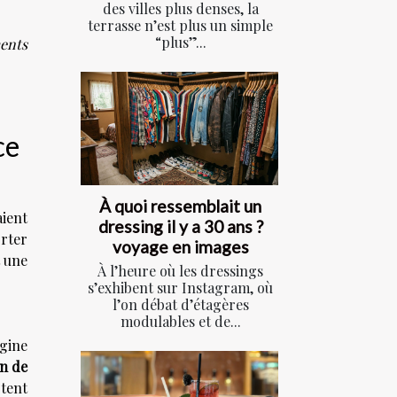
des villes plus denses, la
terrasse n’est plus un simple
“plus”...
ments
ce
À quoi ressemblait un
aient
dressing il y a 30 ans ?
orter
voyage en images
t une
À l’heure où les dressings
s’exhibent sur Instagram, où
l’on débat d’étagères
modulables et de...
gine
in de
rtent