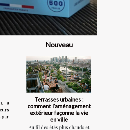
Nouveau
Terrasses urbaines :
1, a
comment l’aménagement
eurs
extérieur façonne la vie
t par
en ville
Au fil des étés plus chauds et