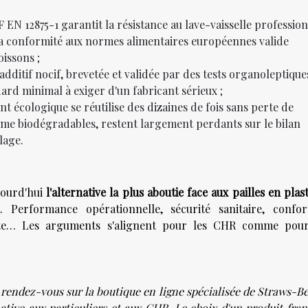
 EN 12875-1 garantit la résistance au lave-vaisselle profession
La conformité aux normes alimentaires européennes valide
oissons ;
additif nocif, brevetée et validée par des tests organoleptique
ard minimal à exiger d'un fabricant sérieux ;
nt écologique se réutilise des dizaines de fois sans perte de
me biodégradables, restent largement perdants sur le bilan
lage.
ujourd'hui
l'alternative la plus aboutie face aux pailles en plas
s
. Performance opérationnelle, sécurité sanitaire, confor
ite… Les arguments s'alignent pour les CHR comme pour
, rendez-vous sur la boutique en ligne spécialisée de Straws-Be
tive aux particuliers et aux CHR. Le choix d'un produit fran