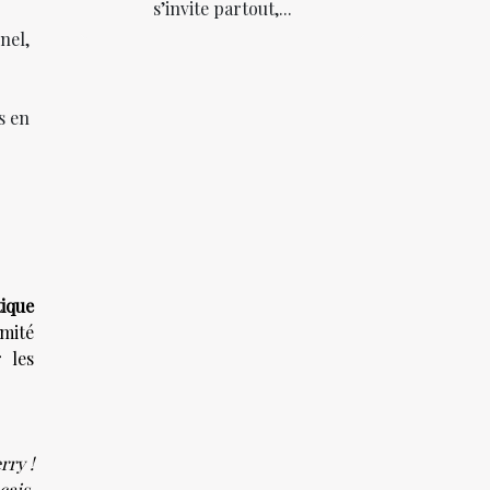
s’invite partout,...
nel,
s en
tique
mité
 les
rry !
çais,