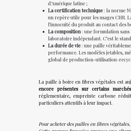
d'Amérique latine ;
La certification technique
: la norme NF
un repère utile pour les usages CHR. 
l'innocuité du produit au contact des b
La composition
: une formulation sans 
laboratoire indépendant. C’est le stand
La durée de vie
: une paille véritableme
performance. Les modèles jetables, mê
global de production-utilisation-recyc
La paille à boire en fibres végétales est a
encore présentes sur certains marché
réglementaire, empreinte carbone rédu
particuliers attentifs à leur impact.
Pour acheter des pailles en fibres végétales
Cette marque française propose une alterna