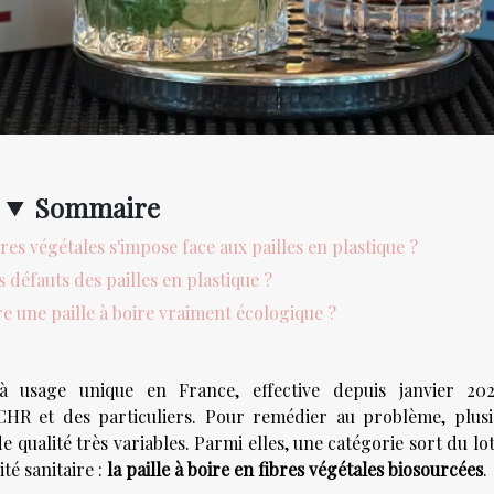
Sommaire
bres végétales s'impose face aux pailles en plastique ?
s défauts des pailles en plastique ?
une paille à boire vraiment écologique ?
e à usage unique en France, effective depuis janvier 202
HR et des particuliers. Pour remédier au problème, plusi
 qualité très variables. Parmi elles, une catégorie sort du lo
té sanitaire :
la paille à boire en fibres végétales biosourcées
.