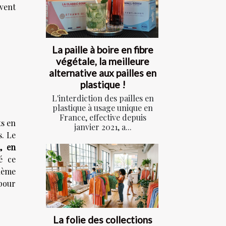
rvent
La paille à boire en fibre
végétale, la meilleure
alternative aux pailles en
plastique !
L'interdiction des pailles en
plastique à usage unique en
France, effective depuis
ts en
janvier 2021, a...
s. Le
, en
é ce
lème
pour
La folie des collections