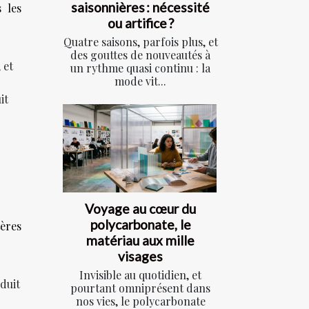
saisonnières : nécessité
 les
ou artifice ?
Quatre saisons, parfois plus, et
des gouttes de nouveautés à
 et
un rythme quasi continu : la
mode vit...
it
Voyage au cœur du
polycarbonate, le
tères
matériau aux mille
visages
Invisible au quotidien, et
éduit
pourtant omniprésent dans
nos vies, le polycarbonate