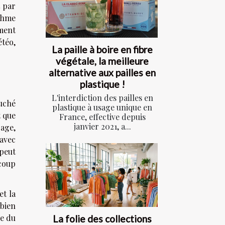
t par
thme
ement
étéo,
La paille à boire en fibre
végétale, la meilleure
alternative aux pailles en
plastique !
L'interdiction des pailles en
uché
plastique à usage unique en
t que
France, effective depuis
janvier 2021, a...
rage,
 avec
 peut
coup
et la
 bien
le du
La folie des collections