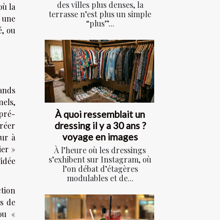
des villes plus denses, la
où la
terrasse n’est plus un simple
, une
“plus”...
é, ou
rands
nels,
À quoi ressemblait un
pré-
dressing il y a 30 ans ?
créer
voyage en images
eur à
ier »
À l’heure où les dressings
s’exhibent sur Instagram, où
’idée
l’on débat d’étagères
modulables et de...
ction
es de
ou «