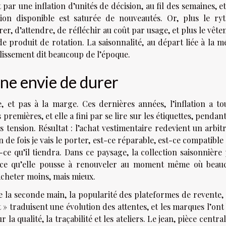
t par une inflation d’unités de décision, au fil des semaines, e
tion disponible est saturée de nouveautés. Or, plus le ry
arer, d’attendre, de réfléchir au coût par usage, et plus le vêt
de produit de rotation. La saisonnalité, au départ liée à la m
glissement dit beaucoup de l’époque.
une envie de durer
et pas à la marge. Ces dernières années, l’inflation a to
 premières, et elle a fini par se lire sur les étiquettes, pendan
 tension. Résultat : l’achat vestimentaire redevient un arbit
 de fois je vais le porter, est-ce réparable, est-ce compatible
-ce qu’il tiendra. Dans ce paysage, la collection saisonnière
rce qu’elle pousse à renouveler au moment même où beau
 acheter moins, mais mieux.
e la seconde main, la popularité des plateformes de revente, 
 » traduisent une évolution des attentes, et les marques l’ont
a qualité, la traçabilité et les ateliers. Le jean, pièce centra