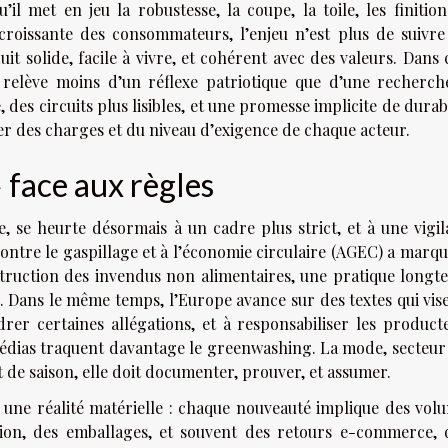
il met en jeu la robustesse, la coupe, la toile, les finition
 croissante des consommateurs, l’enjeu n’est plus de suivr
it solide, facile à vivre, et cohérent avec des valeurs. Dans 
relève moins d’un réflexe patriotique que d’une recherch
 des circuits plus lisibles, et une promesse implicite de durabi
r des charges et du niveau d’exigence de chaque acteur.
 face aux règles
ie, se heurte désormais à un cadre plus strict, et à une vigi
e contre le gaspillage et à l’économie circulaire (AGEC) a marq
ruction des invendus non alimentaires, une pratique longt
. Dans le même temps, l’Europe avance sur des textes qui vis
er certaines allégations, et à responsabiliser les product
médias traquent davantage le greenwashing. La mode, secteur
t de saison, elle doit documenter, prouver, et assumer.
 a une réalité matérielle : chaque nouveauté implique des vol
nition, des emballages, et souvent des retours e-commerce,