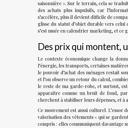
saisonnière ». Sur le terrain, cela se tradui
des achats plus impulsifs, car l’informa
s’accélère, plus il devient difficile de comp
glisse du statut d’objet durable vers celui 
s’est muée en calendrier marketing, et ce 
Des prix qui montent, 
Le contexte économique change la donne, 
l’énergie, les transports, certaines matières
le pouvoir d’achat des ménages restait sous
et l’on observe un retour du calcul, combien
le reste de ma garde-robe, et surtout, est
apparaître comme un bruit de fond, pa
cherchent à stabiliser leurs dépenses, et à
Ce mouvement est aussi culturel. L’essor d
valorisation des vêtements « qui se gardent
compris : elles communiquent davantage sur l