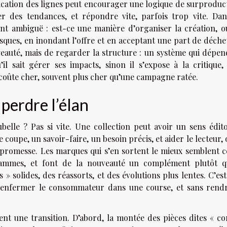
plication des lignes peut encourager une logique de surproduc
er des tendances, et répondre vite, parfois trop vite. Dan
ient ambiguë : est-ce une manière d’organiser la création, 
risques, en inondant l’offre et en acceptant une part de déche
veauté, mais de regarder la structure : un système qui dépe
l sait gérer ses impacts, sinon il s’expose à la critique,
i coûte cher, souvent plus cher qu’une campagne ratée.
 perdre l’élan
oubelle ? Pas si vite. Une collection peut avoir un sens édito
coupe, un savoir-faire, un besoin précis, et aider le lecteur, 
la promesse. Les marques qui s’en sortent le mieux semblent c
s gammes, et font de la nouveauté un complément plutôt q
» solides, des réassorts, et des évolutions plus lentes. C’es
s enfermer le consommateur dans une course, et sans rendr
ent une transition. D’abord, la montée des pièces dites « co