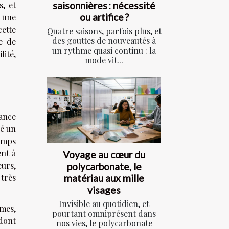
s, et
saisonnières : nécessité
ou artifice ?
e une
cette
Quatre saisons, parfois plus, et
des gouttes de nouveautés à
e de
un rythme quasi continu : la
lité,
mode vit...
lance
ué un
emps
ent à
Voyage au cœur du
eurs,
polycarbonate, le
 très
matériau aux mille
visages
Invisible au quotidien, et
umes,
pourtant omniprésent dans
 dont
nos vies, le polycarbonate