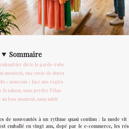
Sommaire
calendrier dicte la garde-robe
qui montent, une envie de durer
du « nouveau » face aux règles
e la saison, sans perdre l’élan
r au bon moment, sans subir
ttes de nouveautés à un rythme quasi continu : la mode vit
s’est emballé en vingt ans, dopé par le e-commerce, les ré