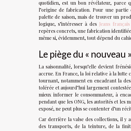
quotidien, est un bon révélateur, parce qu’
l’origine de fabrication. Pour une partie
palette de saison, mais de trouver un produ
logique, s’intéresser à des
Jeans français
repères concrets, une fabrication identifiée,
même si, évidemment, tout dépend du cahie
Le piège du « nouveau »
La saisonnalité, lorsqu’elle devient frénés
accrue. En France, la loi relative à la lutt
tournant, notamment en encadrant la dest
tolérée et aujourd’hui largement contestée
mieux informer le consommateur, à encadr
pendant que les ONG, les autorités et les 
exposé, ne peut plus se contenter d’un réci
Car derrière la valse des collections, il y
des transports, de la teinture, de la fi