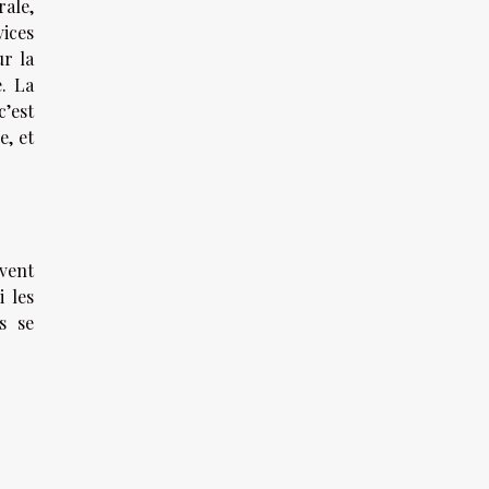
rale,
vices
ur la
. La
c’est
e, et
uvent
i les
es se