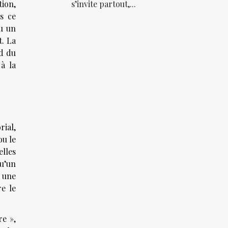
tion,
s’invite partout,...
s ce
ou un
t. La
nd du
 à la
rial,
ou le
elles
u’un
t une
e le
re »,