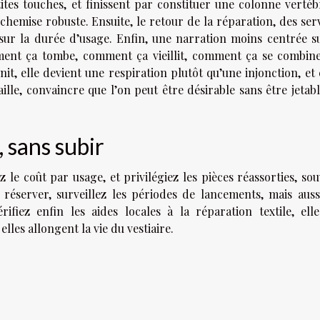
tites touches, et finissent par constituer une colonne vertéb
 chemise robuste. Ensuite, le retour de la réparation, des ser
 sur la durée d’usage. Enfin, une narration moins centrée s
mment ça tombe, comment ça vieillit, comment ça se combine
init, elle devient une respiration plutôt qu’une injonction, et 
ille, convaincre que l’on peut être désirable sans être jetabl
 sans subir
 le coût par usage, et privilégiez les pièces réassorties, so
réserver, surveillez les périodes de lancements, mais auss
Vérifiez enfin les aides locales à la réparation textile, ell
elles allongent la vie du vestiaire.