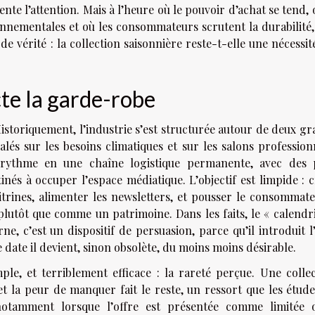
ente l’attention. Mais à l’heure où le pouvoir d’achat se tend, 
onnementales et où les consommateurs scrutent la durabilité
 vérité : la collection saisonnière reste-t-elle une nécessit
cte la garde-robe
storiquement, l’industrie s’est structurée autour de deux g
és sur les besoins climatiques et sur les salons profession
 rythme en une chaîne logistique permanente, avec des 
inés à occuper l’espace médiatique. L’objectif est limpide : 
itrines, alimenter les newsletters, et pousser le consommat
utôt que comme un patrimoine. Dans les faits, le « calendr
e, c’est un dispositif de persuasion, parce qu’il introduit l
 date il devient, sinon obsolète, du moins moins désirable.
le, et terriblement efficace : la rareté perçue. Une colle
 et la peur de manquer fait le reste, un ressort que les étud
notamment lorsque l’offre est présentée comme limitée 