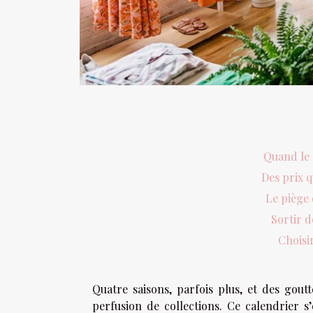
Quand le 
Des prix 
Le piège 
Sortir d
Choisi
Quatre saisons, parfois plus, et des gou
perfusion de collections. Ce calendrier 