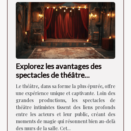
Explorez les avantages des
spectacles de théâtre
intimistes pour la
Le théâtre, dans sa forme la plus épurée, offre
communauté locale
une expérience unique et captivante. Loin des
grandes productions, les spectacles de
théâtre intimistes tissent des liens profonds
entre les acteurs et leur public, créant des
moments de magie qui résonnent bien au-delà
des murs de la salle. Cet...