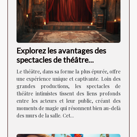
Explorez les avantages des
spectacles de théâtre
intimistes pour la
Le théâtre, dans sa forme la plus épurée, offre
communauté locale
une expérience unique et captivante. Loin des
grandes productions, les spectacles de
théâtre intimistes tissent des liens profonds
entre les acteurs et leur public, créant des
moments de magie qui résonnent bien au-delà
des murs de la salle. Cet...