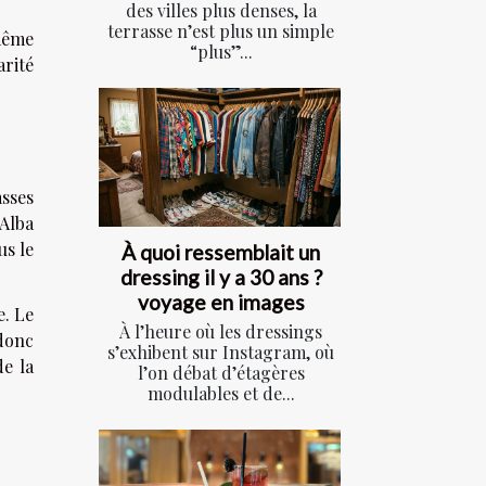
des villes plus denses, la
terrasse n’est plus un simple
 même
“plus”...
arité
sses
(Alba
us le
À quoi ressemblait un
dressing il y a 30 ans ?
voyage en images
e. Le
À l’heure où les dressings
donc
s’exhibent sur Instagram, où
de la
l’on débat d’étagères
modulables et de...