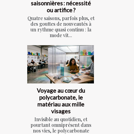
saisonnières : nécessité
ou artifice ?
Quatre saisons, parfois plus, et
des gouttes de nouveautés à
un rythme quasi continu : la
mode vit...
Voyage au cœur du
polycarbonate, le
matériau aux mille
visages
Invisible au quotidien, et
pourtant omniprésent dans
nos vies, le polycarbonate