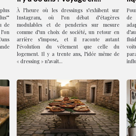
images
 plus
À l’heure où les dressings s’exhibent sur
Pou
plus”
Instagram, où l’on débat d’étagères
de 
u de
modulables et de penderies sur mesure
ad
 l’on
comme d’un choix de société, un retour en
d’a
 Dans
arrière s’impose, et il raconte autant
flui
ande
l’évolution du vêtement que celle du
voi
logement. Il y a trente ans, l’idée même de
par
« dressing » n’avait...
infl