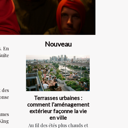
Nouveau
s. En
Suite
t des
ponse
Terrasses urbaines :
comment l’aménagement
extérieur façonne la vie
ammes
en ville
 King
Au fil des étés plus chauds et