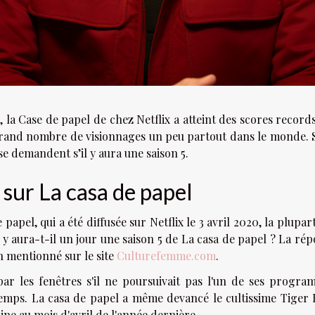
, la Case de papel de chez Netflix a atteint des scores record
un grand nombre de visionnages un peu partout dans le monde. 
 se demandent s’il y aura une saison 5.
sur La casa de papel
 papel, qui a été diffusée sur Netflix le 3 avril 2020, la plupar
: y aura-t-il un jour une saison 5 de La casa de papel ? La ré
en mentionné sur le site
Culturefemme.com
.
t par les fenêtres s'il ne poursuivait pas l'un de ses progr
 temps. La casa de papel a même devancé le cultissime Tiger
ine au mois d'avril de l'année dernière.