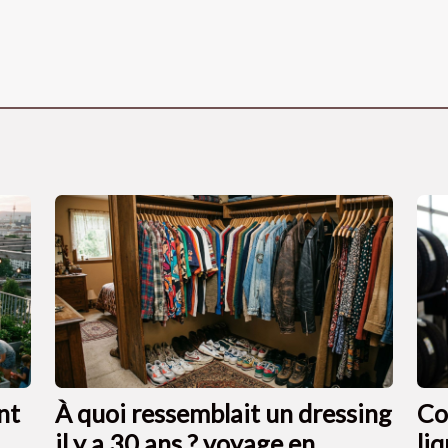
nt
À quoi ressemblait un dressing
Co
il y a 30 ans ? voyage en
li