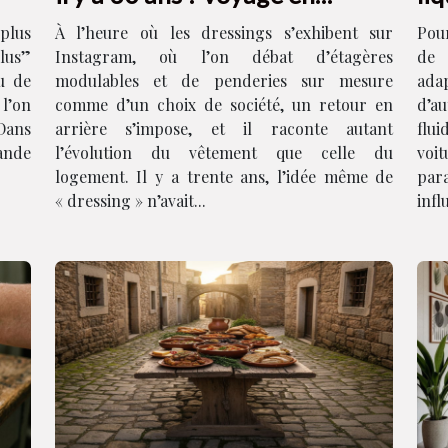
images
 plus
À l’heure où les dressings s’exhibent sur
Pou
plus”
Instagram, où l’on débat d’étagères
de 
u de
modulables et de penderies sur mesure
ad
 l’on
comme d’un choix de société, un retour en
d’a
 Dans
arrière s’impose, et il raconte autant
flui
ande
l’évolution du vêtement que celle du
voi
logement. Il y a trente ans, l’idée même de
par
« dressing » n’avait...
infl