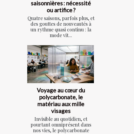
saisonnières : nécessité
ou artifice ?
Quatre saisons, parfois plus, et
des gouttes de nouveautés à
un rythme quasi continu : la
mode vit...
Voyage au cœur du
polycarbonate, le
matériau aux mille
visages
Invisible au quotidien, et
pourtant omniprésent dans
nos vies, le polycarbonate