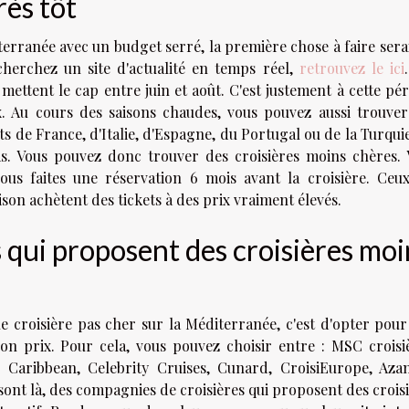
rès tôt
terranée avec un budget serré, la première chose à faire sera
 cherchez un site d'actualité en temps réel,
retrouvez le ici
, mettent le cap entre juin et août. C'est justement à cette pé
ux. Au cours des saisons chaudes, vous pouvez aussi trouve
ts de France, d'Italie, d'Espagne, du Portugal ou de la Turqui
bas. Vous pouvez donc trouver des croisières moins chères.
ous faites une réservation 6 mois avant la croisière. Ceux
ison achètent des tickets à des prix vraiment élevés.
 qui proposent des croisières moi
e croisière pas cher sur la Méditerranée, c'est d'opter pou
n prix. Pour cela, vous pouvez choisir entre : MSC croisiè
 Caribbean, Celebrity Cruises, Cunard, CroisiEurope, Aza
sont là, des compagnies de croisières qui proposent des crois