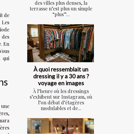
des villes plus denses, la
terrasse n’est plus un simple
“plus”...
it de
. Les
riode
r des
e. En
 Vous
 qui
À quoi ressemblait un
dressing il y a 30 ans ?
ns
voyage en images
À l’heure où les dressings
s’exhibent sur Instagram, où
l’on débat d’étagères
r une
modulables et de...
res,
mara
ières