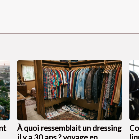
nt
À quoi ressemblait un dressing
Co
il y a 30 ans ? voyage en
li