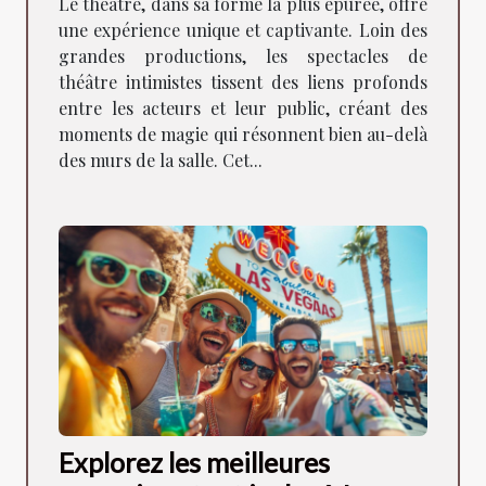
Le théâtre, dans sa forme la plus épurée, offre
communauté locale
une expérience unique et captivante. Loin des
grandes productions, les spectacles de
théâtre intimistes tissent des liens profonds
entre les acteurs et leur public, créant des
moments de magie qui résonnent bien au-delà
des murs de la salle. Cet...
Explorez les meilleures