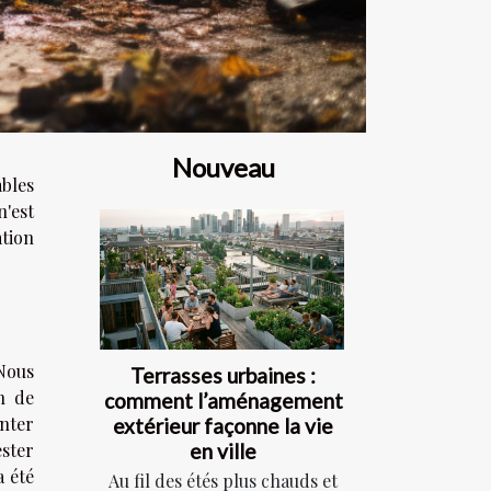
Nouveau
ables
n'est
ation
 Nous
Terrasses urbaines :
n de
comment l’aménagement
enter
extérieur façonne la vie
en ville
ester
a été
Au fil des étés plus chauds et