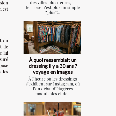
des villes plus denses, la
ision
terrasse n’est plus un simple
m est
“plus”...
t du
t de
e lui
ssuré
À quoi ressemblait un
ppose
dressing il y a 30 ans ?
voyage en images
i les
À l’heure où les dressings
s’exhibent sur Instagram, où
l’on débat d’étagères
modulables et de...