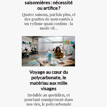
saisonnières : nécessité
ou artifice ?
Quatre saisons, parfois plus, et
des gouttes de nouveautés à
un rythme quasi continu : la
mode vit...
Voyage au cœur du
polycarbonate, le
matériau aux mille
visages
Invisible au quotidien, et
pourtant omniprésent dans
nos vies, le polycarbonate