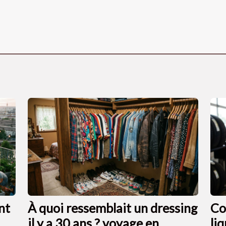
nt
À quoi ressemblait un dressing
Co
il y a 30 ans ? voyage en
li