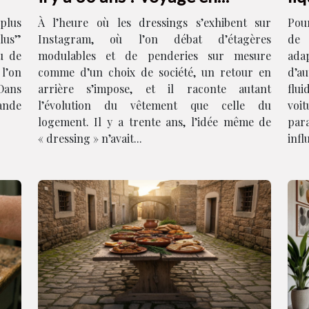
images
 plus
À l’heure où les dressings s’exhibent sur
Pou
plus”
Instagram, où l’on débat d’étagères
de 
u de
modulables et de penderies sur mesure
ad
 l’on
comme d’un choix de société, un retour en
d’a
 Dans
arrière s’impose, et il raconte autant
flui
ande
l’évolution du vêtement que celle du
voi
logement. Il y a trente ans, l’idée même de
par
« dressing » n’avait...
infl