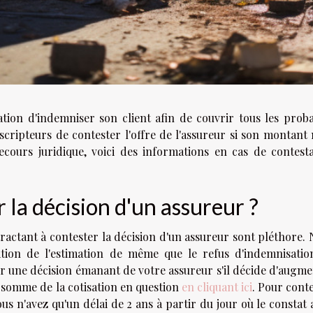
ation d'indemniser son client afin de couvrir tous les prob
ripteurs de contester l'offre de l'assureur si son montant 
ecours juridique, voici des informations en cas de contest
 la décision d'un assureur ?
actant à contester la décision d'un assureur sont pléthore.
ion de l'estimation de même que le refus d'indemnisatio
r une décision émanant de votre assureur s'il décide d'augm
la somme de la cotisation en question
en cliquant ici
. Pour cont
us n'avez qu'un délai de 2 ans à partir du jour où le constat 