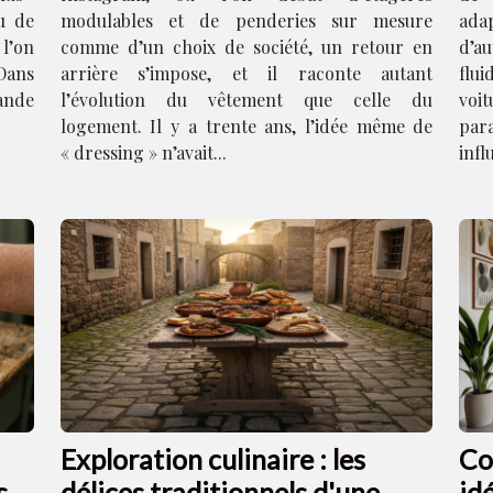
u de
modulables et de penderies sur mesure
ad
 l’on
comme d’un choix de société, un retour en
d’a
 Dans
arrière s’impose, et il raconte autant
flui
ande
l’évolution du vêtement que celle du
voi
logement. Il y a trente ans, l’idée même de
par
« dressing » n’avait...
infl
Exploration culinaire : les
Co
s
délices traditionnels d'une
id