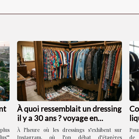
nt
À quoi ressemblait un dressing
Co
il y a 30 ans ? voyage en
li
images
 plus
À l’heure où les dressings s’exhibent sur
Pou
plus”
Instagram, où l’on débat d’étagères
de 