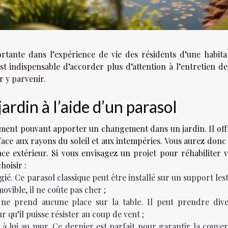
rtante dans l’expérience de vie des résidents d’une habita
est indispensable d’accorder plus d’attention à l’entretien d
ur y parvenir.
rdin à l’aide d’un parasol
ment pouvant apporter un changement dans un jardin. Il off
 face aux rayons du soleil et aux intempéries. Vous aurez donc
e extérieur. Si vous envisagez un projet pour réhabiliter 
hoisir :
égié. Ce parasol classique peut être installé sur un support les
ovible, il ne coûte pas cher ;
ne prend aucune place sur la table. Il peut prendre dive
r qu’il puisse résister au coup de vent ;
 à lui au mur. Ce dernier est parfait pour garantir la couve